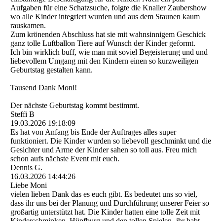
Aufgaben für eine Schatzsuche, folgte die Knaller Zaubershow
wo alle Kinder integriert wurden und aus dem Staunen kaum
rauskamen.
Zum krönenden Abschluss hat sie mit wahnsinnigem Geschick
ganz tolle Luftballon Tiere auf Wunsch der Kinder geformt.
Ich bin wirklich buff, wie man mit soviel Begeisterung und und
liebevollem Umgang mit den Kindern einen so kurzweiligen
Geburtstag gestalten kann.
Tausend Dank Moni!
Der nächste Geburtstag kommt bestimmt.
Steffi B
19.03.2026
19:18:09
Es hat von Anfang bis Ende der Auftrages alles super
funktioniert. Die Kinder wurden so liebevoll geschminkt und die
Gesichter und Arme der Kinder sahen so toll aus. Freu mich
schon aufs nächste Event mit euch.
Dennis G.
16.03.2026
14:44:26
Liebe Moni
vielen lieben Dank das es euch gibt. Es bedeutet uns so viel,
dass ihr uns bei der Planung und Durchführung unserer Feier so
großartig unterstützt hat. Die Kinder hatten eine tolle Zeit mit
Kinderschminken, Hüpfburg und den tollen Spielen- ihr habt