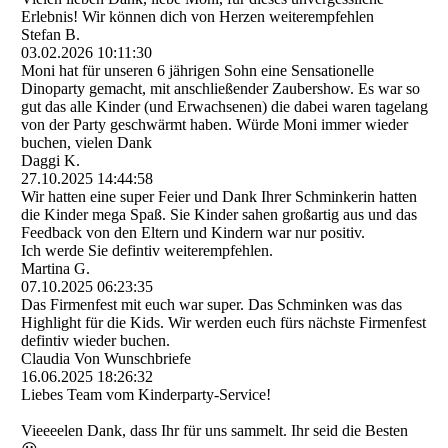
Erlebnis! Wir können dich von Herzen weiterempfehlen
Stefan B.
03.02.2026
10:11:30
Moni hat für unseren 6 jährigen Sohn eine Sensationelle
Dinoparty gemacht, mit anschließender Zaubershow. Es war so
gut das alle Kinder (und Erwachsenen) die dabei waren tagelang
von der Party geschwärmt haben. Würde Moni immer wieder
buchen, vielen Dank
Daggi K.
27.10.2025
14:44:58
Wir hatten eine super Feier und Dank Ihrer Schminkerin hatten
die Kinder mega Spaß. Sie Kinder sahen großartig aus und das
Feedback von den Eltern und Kindern war nur positiv.
Ich werde Sie defintiv weiterempfehlen.
Martina G.
07.10.2025
06:23:35
Das Firmenfest mit euch war super. Das Schminken was das
Highlight für die Kids. Wir werden euch fürs nächste Firmenfest
defintiv wieder buchen.
Claudia Von Wunschbriefe
16.06.2025
18:26:32
Liebes Team vom Kinderparty-Service!
Vieeeelen Dank, dass Ihr für uns sammelt. Ihr seid die Besten