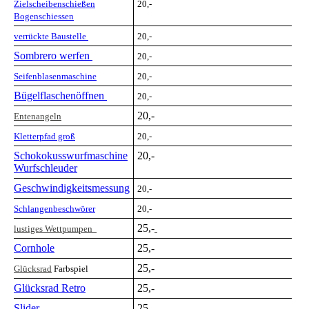
Zielscheib
enschießen
20,-
Bogenschiessen
verrückte Baustelle
20,-
Sombrero werfen
20,-
S
eifenblasenmaschine
20,-
Bügelflaschenöffnen
20,-
20,-
E
ntenangeln
Kletterpfad groß
20,-
Schokokusswurfmaschine
20,-
Wurfschleuder
Geschwindigkeitsmessung
20,-
Schlangenbeschwörer
20,-
25,-
lustiges Wettpumpen
Cornhole
25,-
25,-
Glücksrad
Farbspiel
Glücksrad Retro
25,-
Slider
25,-