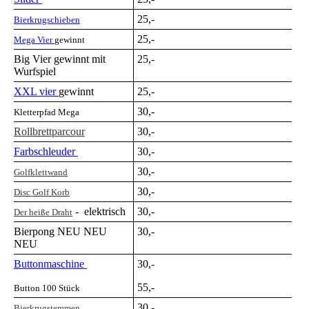
25,-
Bierkrugschieben
25,-
Mega Vier
gewinnt
Big Vier gewinnt mit
25,-
Wurfspiel
XXL vier
gewinnt
25,-
30,-
Kletterpfad Mega
Rollbrettparcour
30,-
Farbschleuder
30,-
30,-
Golfklettwand
30,-
D
isc Golf Korb
- elektrisch
30,-
Der heiße Draht
Bierpong NEU NEU
30,-
NEU
Buttonmaschine
30,-
55,-
Button 100 Stück
30,-
Bierkrugstemmen