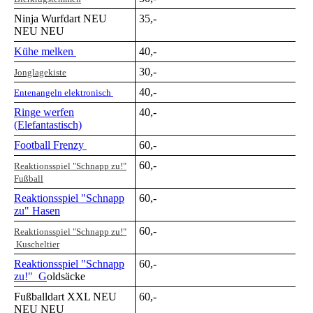
Ninja Wurfdart NEU
35,-
NEU NEU
Kühe melken
40,-
30,-
Jonglagekiste
40,-
Entenangeln elektronisch
Ringe werfen
40,-
(Elefantastisch)
Football Frenzy
60,-
60,-
Reaktionsspiel "Schnapp zu!"
Fußball
Reaktionsspiel "Schnapp
60,-
zu" Hasen
60,-
Reaktionsspiel "Schnapp zu!"
Kuscheltier
Reaktionsspiel "Schnapp
60,-
zu!" G
oldsäcke
Fußballdart XXL NEU
60,-
NEU NEU