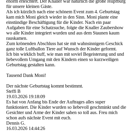
enorm erleichtert. Der Knaller war natürlich die große Hüpfburg
für unsere kleinen Gäste.
Als ich kürzlich nach eine schönem Event zum 4. Geburtstag
kam mich Moni gleich wieder in den Sinn. Moni plante eine
einstündige Beschäftigung für die Kinder. Nach ein paar
Aufgaben für eine Schatzsuche, folgte die Knaller Zaubershow
wo alle Kinder integriert wurden und aus dem Staunen kaum
rauskamen.
Zum krönenden Abschluss hat sie mit wahnsinnigem Geschick
ganz tolle Luftballon Tiere auf Wunsch der Kinder geformt.
Ich bin wirklich buff, wie man mit soviel Begeisterung und und
liebevollem Umgang mit den Kindern einen so kurzweiligen
Geburtstag gestalten kann.
Tausend Dank Moni!
Der nächste Geburtstag kommt bestimmt.
Steffi B
19.03.2026
19:18:09
Es hat von Anfang bis Ende der Auftrages alles super
funktioniert. Die Kinder wurden so liebevoll geschminkt und die
Gesichter und Arme der Kinder sahen so toll aus. Freu mich
schon aufs nächste Event mit euch.
Dennis G.
16.03.2026
14:44:26