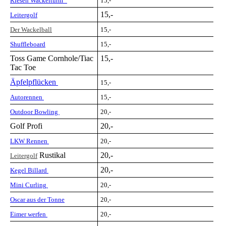
Riesen Wackelturm
15,-
15,-
Leitergolf
Der Wackelball
15,-
Shuffleboard
15,-
Toss Game Cornhole/Tiac
15,-
Tac Toe
Äpfelpflücken
15,-
Autorennen
15,-
Outdoor Bowling
20,-
Golf Profi
20,-
LKW Rennen
20,-
Rustikal
20,-
Leitergolf
20,-
Kegel Billard
Mini Curling
20,-
Oscar aus der Tonne
20,-
Eimer werfen
20,-