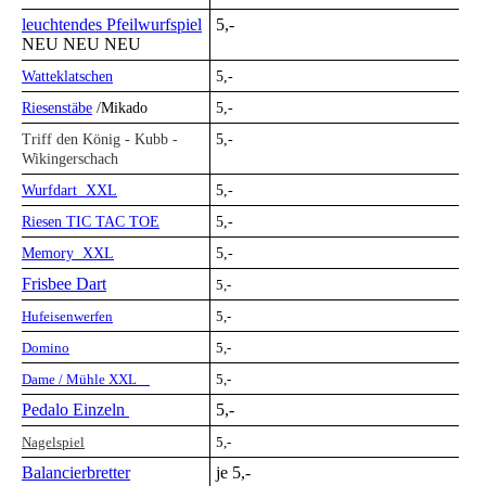
leuchtendes Pfeilwurfspiel
5,-
NEU NEU NEU
Watteklatschen
5,-
Riesenstäbe
/Mikado
5,-
Triff den König - Kubb -
5,-
Wikingerschach
Wurfdart XXL
5,-
Riesen TIC TAC TOE
5,-
Memory XXL
5,-
Frisbee Dart
5,-
Hufeisenwerfen
5,-
Domino
5,-
Dame / Mühle XXL
5,-
Pedalo Einzeln
5,-
Nagelspiel
5,-
Balancierbretter
je 5,-