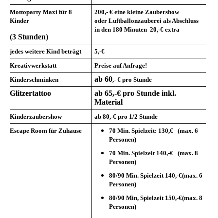
Mottoparty Maxi für 8
200,- € eine
klein
e Zaubershow
Kinder
oder
Luftballonzauberei
als Abschluss
in den 180 Minuten 20,-€ extra
(3 Stunden)
jedes weitere Kind beträgt
5,-€
Kreativwerkstatt
Preise auf Anfrage!
ab 60
Kinderschminken
,-
€
pro Stund
e
Glitzertattoo
ab 65,-€ pro Stunde inkl.
Material
Kinderzaubershow
ab 80,-€ pro 1/2 Stunde
Escape Room für Zuhause
70 Min. Spielzeit: 130,€
(max. 6
Personen)
70 Min. Spielzeit 140,-€
(max. 8
Personen)
80/90 Min. Spielzeit 140,-€
(max. 6
Personen)
80/90 Min, Spielzeit 150,-€
(max. 8
Personen)