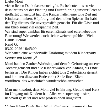
Liebe Moni
vielen lieben Dank das es euch gibt. Es bedeutet uns so viel,
dass ihr uns bei der Planung und Durchführung unserer Feier so
großartig unterstützt hat. Die Kinder hatten eine tolle Zeit mit
Kinderschminken, Hüpfburg und den tollen Spielen- ihr habt
den Tag für uns alle unvergesslich gemacht. Für die Gäste und
uns blieb somit viel entspannte Zeit.
Wir sind super dankbar für euren Einsatz und eure liebevolle
Betreuung! Wir werden euch sicher weiterempfehlen. Viele
Grüße Dennis
Rand G.
03.02.2026
10:45:00
Wir hatten eine wundervolle Erfahrung mit dem Kinderparty
Service mit Moni! 🪄
Moni hat den Zauber-Workshop auf dem 9. Geburtstag unserer
Tochter gemacht und alle Kinder waren von Anfang bis Ende
begeistert. Die Kinder haben richtig tolle Zaubertricks gelernt
und konnten diese am Ende voller Stolz ihren Eltern
vorführen..das war einfach wunderschön anzusehen!
Man merkt sofort, dass Moni viel Erfahrung, Geduld und Herz
im Umgang mit Kindern hat. Alles war super organisiert,
liebevoll gestaltet und sehr professionell umgesetzt.
Vielen lieben Dank, liebe Moni, für dieses unvergessliche