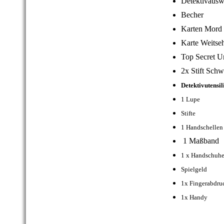
Detektiv
Becher
Karten Mor
Karte We
Top Secre
2x Stift Schw
Detektivutensil
1 Lupe 
Stifte 
1 Handsch
1 Maßb
1 x Hands
Spielge
1x Fingerabd
1x Han