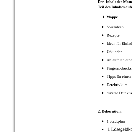
Der Inhalt der Motto
Teil des Inhaltes au
1. Mappe
Spiel
Rezepte
Ideen für Einl
Urku
Ablaufplan eine
Fingerabd
Tipps für einen
Detektivkur
diverse D
2. Dekoration:
1 Stadtpla
1 Lösegel