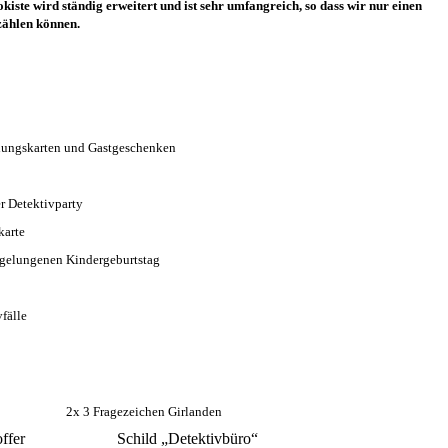
kiste wird ständig erweitert und ist sehr umfangreich, so dass wir nur einen
fzählen können.
ideen
adungskarten und Gastgeschenken
nden
r Detektivparty
ruckskarte
 gelungenen Kindergeburtstag
s
etektivfälle
n 2x 3 Fragezeichen Girlanden
dkoffer Schild „Detektivbüro“