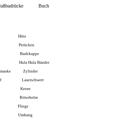
e Fußbadrücke Buch
s Hüte
 Perücken
ge Badekappe
a Hula Bänder
chtsmaske Zylinder
rreif Laserschwert
uhe Krone
e Ritterhelm
 Fliege
te Umhang
aarreif