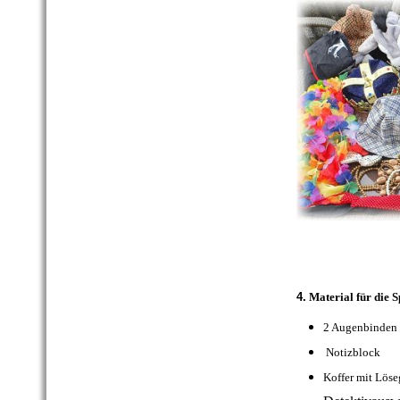
4.
Material für die S
2 Augenb
Notizbl
Koffer mit L