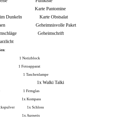
ausweise Fühlkiste
 Karte Pantomine
d im Dunkeln Karte Obstsalat
itsehen Geheimnisvolle Paket
t Umschläge Geheimschrift
arzlicht
ien
:
1 Notizblock
1 Fotoapparat
ellen 1 Taschenlampe
and 1x Walki Talki
chuhe 1 Fernglas
ld 1x Kompass
ruckspulver 1x Schloss
dy 1x Ausweis