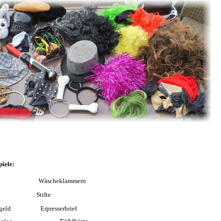
piele:
inden Wäscheklammern
ock Stifte
ösegeld Erpresserbrief