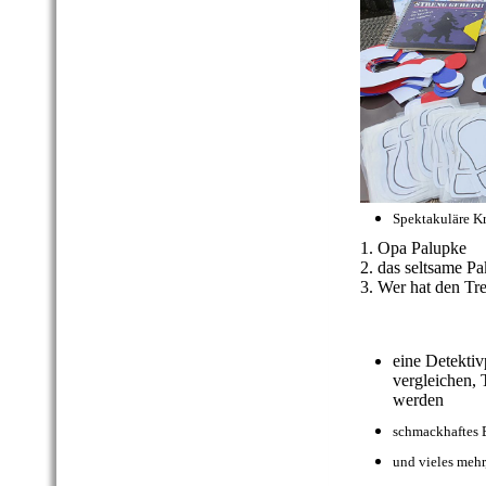
Spektakuläre Kri
1. Opa Palupke
2. das seltsame P
3. Wer hat den Tr
eine Detekti
vergleichen,
werden
schmackhaftes 
und vieles mehr,