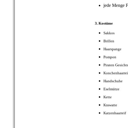
jede Meng
3. Kostüme
Sakko
Brillen
Haarspan
Pompon
Hul
Piraten Gesi
Konchenhaa
Handsch
Eselmütz
Kette
Krawat
Katzenh