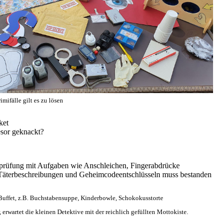
mifälle gilt es zu lösen
aket
esor geknackt?
vprüfung mit Aufgaben wie Anschleichen, Fingerabdrücke
 Täterbeschreibungen und Geheimcodeentschlüsseln muss bestanden
Buffet, z.B. Buchstabensuppe, Kinderbowle, Schokokusstorte
 erwartet die kleinen Detektive mit der reichlich gefüllten Mottokiste.