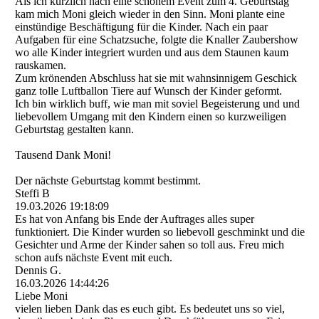
Als ich kürzlich nach eine schönem Event zum 4. Geburtstag
kam mich Moni gleich wieder in den Sinn. Moni plante eine
einstündige Beschäftigung für die Kinder. Nach ein paar
Aufgaben für eine Schatzsuche, folgte die Knaller Zaubershow
wo alle Kinder integriert wurden und aus dem Staunen kaum
rauskamen.
Zum krönenden Abschluss hat sie mit wahnsinnigem Geschick
ganz tolle Luftballon Tiere auf Wunsch der Kinder geformt.
Ich bin wirklich buff, wie man mit soviel Begeisterung und und
liebevollem Umgang mit den Kindern einen so kurzweiligen
Geburtstag gestalten kann.
Tausend Dank Moni!
Der nächste Geburtstag kommt bestimmt.
Steffi B
19.03.2026
19:18:09
Es hat von Anfang bis Ende der Auftrages alles super
funktioniert. Die Kinder wurden so liebevoll geschminkt und die
Gesichter und Arme der Kinder sahen so toll aus. Freu mich
schon aufs nächste Event mit euch.
Dennis G.
16.03.2026
14:44:26
Liebe Moni
vielen lieben Dank das es euch gibt. Es bedeutet uns so viel,