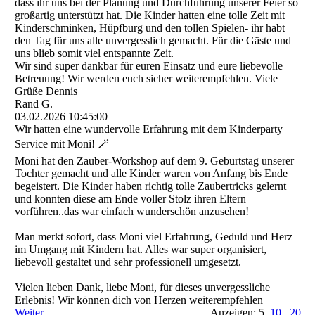
dass ihr uns bei der Planung und Durchführung unserer Feier so
großartig unterstützt hat. Die Kinder hatten eine tolle Zeit mit
Kinderschminken, Hüpfburg und den tollen Spielen- ihr habt
den Tag für uns alle unvergesslich gemacht. Für die Gäste und
uns blieb somit viel entspannte Zeit.
Wir sind super dankbar für euren Einsatz und eure liebevolle
Betreuung! Wir werden euch sicher weiterempfehlen. Viele
Grüße Dennis
Rand G.
03.02.2026
10:45:00
Wir hatten eine wundervolle Erfahrung mit dem Kinderparty
Service mit Moni! 🪄
Moni hat den Zauber-Workshop auf dem 9. Geburtstag unserer
Tochter gemacht und alle Kinder waren von Anfang bis Ende
begeistert. Die Kinder haben richtig tolle Zaubertricks gelernt
und konnten diese am Ende voller Stolz ihren Eltern
vorführen..das war einfach wunderschön anzusehen!
Man merkt sofort, dass Moni viel Erfahrung, Geduld und Herz
im Umgang mit Kindern hat. Alles war super organisiert,
liebevoll gestaltet und sehr professionell umgesetzt.
Vielen lieben Dank, liebe Moni, für dieses unvergessliche
Erlebnis! Wir können dich von Herzen weiterempfehlen
Weiter
Anzeigen: 5
10
20